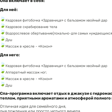
Она включает в себя:
Для неё:
Кедровая фитобочка «Здравница» с бальзамом хвойный дар
Кедровое скрабирование тела
Водорослевое обертывание(локально-для самых нуждающихся
Душ
Массаж в кресле - «Кокон»
Для него:
Кедровая фитобочка «Здравница» с бальзамом хвойный дар
Аппаратный массаж ног;
Массаж в кресле - «Кокон»
Душ
Спа-программа включает отдых в джакузи с гидромас
теплом, приятными ароматами и атмосферой полного
Отличная идея для семейного дня,
дня рождения или просто уютного вечера.