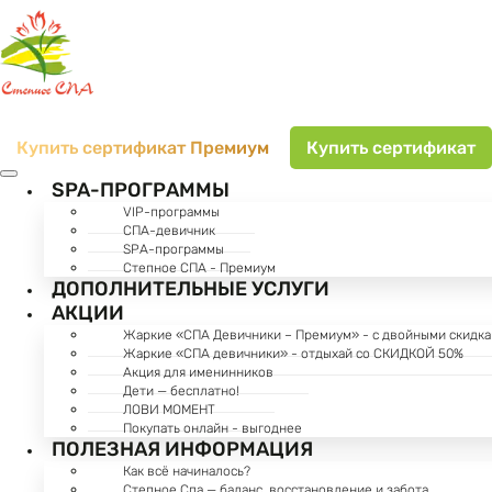
Купить сертификат Премиум
Купить сертификат
SPA-ПРОГРАММЫ
VIP-программы
СПА-девичник
SPA-программы
Степное СПА - Премиум
ДОПОЛНИТЕЛЬНЫЕ УСЛУГИ
АКЦИИ
Жаркие «СПА Девичники – Премиум» - с двойными скидка
Жаркие «СПА девичники» - отдыхай со СКИДКОЙ 50%
Акция для именинников
Дети — бесплатно!
ЛОВИ МОМЕНТ
Покупать онлайн - выгоднее
ПОЛЕЗНАЯ ИНФОРМАЦИЯ
Как всё начиналось?
Степное Спа — баланс, восстановление и забота